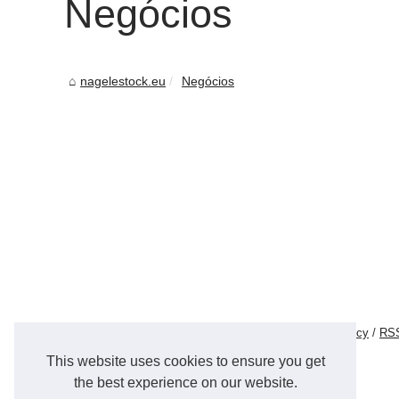
Negócios
nagelestock.eu
Negócios
© 2026
Nagelestock.eu
/
Most Requested
/
Cookies Policy
/
RS
ecole
|
en
This website uses cookies to ensure you get
the best experience on our website.